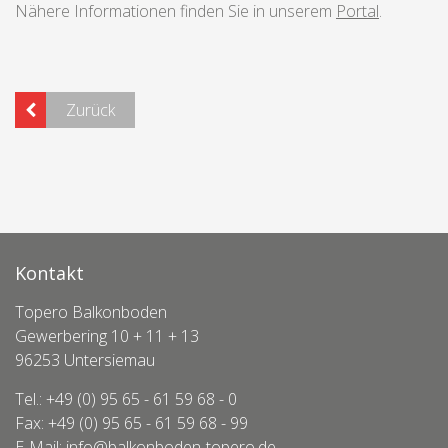
Nähere Informationen finden Sie in unserem
Portal
.
Zurück
Kontakt
Topero Balkonboden
Gewerbering 10 + 11 + 13
96253 Untersiemau
Tel.: +49 (0) 95 65 - 61 59 68 - 0
Fax: +49 (0) 95 65 - 61 59 68 - 99
E-Mail:
info@balkonboden-topero.de